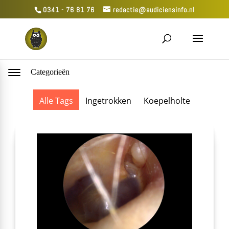
0341 - 76 81 76
redactie@audiciensinfo.nl
Categorieën
Alle Tags
Ingetrokken
Koepelholte